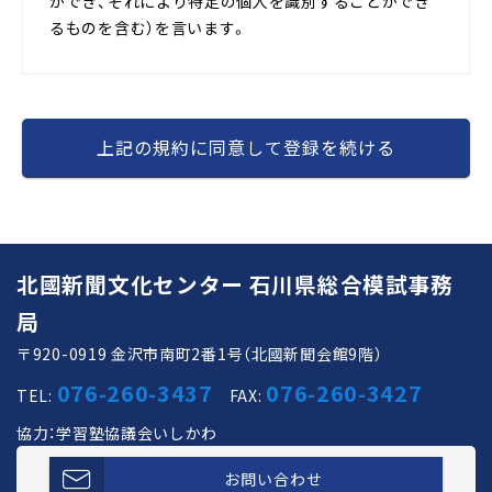
ができ、それにより特定の個人を識別することができ
るものを含む）を言います。
石川県総合模試にお申し込みされた方（以下「お申込
上記の規約に同意して登録を続ける
者」）の個人情報は、お申し込みいただいた石川県総合
模試の実施・運営に必要な範囲内で、その目的の達成に
必要な限度において使用されます。
また、この個人情報の収集は、適法かつ公正な手段によ
って行われます。
北國新聞文化センター 石川県総合模試事務
局
石川県総合模試の運営主体である一般財団法人北國新
聞文化センターは、お申込者から収集した個人情報の
〒920-0919 金沢市南町2番1号（北國新聞会館9階）
安全保護のために、適正な安全対策を講じるものとし
076-260-3437
076-260-3427
TEL:
FAX:
ます。
協力：
学習塾協議会いしかわ
また、お申込者の書面による同意なしに、個人情報を第
お問い合わせ
三者に提供することはありません。