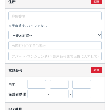
住所
※半角数字、ハイフンなし
電話番号
自宅
-
-
保護者携帯
-
-
FAX番号